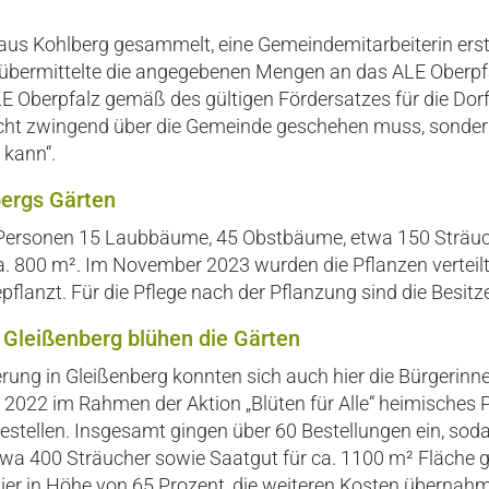
aus Kohlberg gesammelt, eine Gemeindemitarbeiterin erste
 übermittelte die angegebenen Mengen an das ALE Oberpfal
 Oberpfalz gemäß des gültigen Fördersatzes für die Dorf
nicht zwingend über die Gemeinde geschehen muss, sonder
 kann“.
lbergs Gärten
 Personen 15 Laubbäume, 45 Obstbäume, etwa 150 Sträu
. 800 m². Im November 2023 wurden die Pflanzen verteilt
flanzt. Für die Pflege nach der Pflanzung sind die Besitze
 Gleißenberg blühen die Gärten
erung in Gleißenberg konnten sich auch hier die Bürgerinn
 2022 im Rahmen der Aktion „Blüten für Alle“ heimisches 
estellen. Insgesamt gingen über 60 Bestellungen ein, sod
a 400 Sträucher sowie Saatgut für ca. 1100 m² Fläche g
hier in Höhe von 65 Prozent, die weiteren Kosten übernah