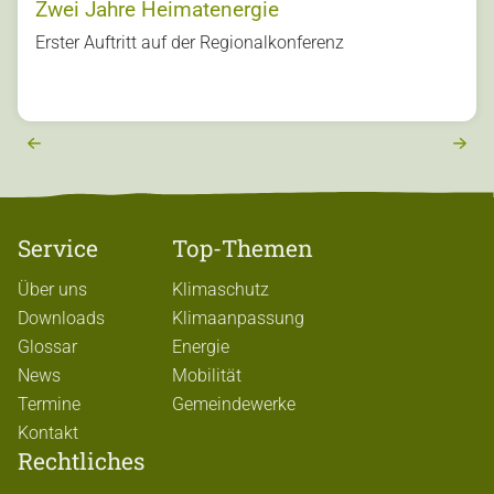
Zwei Jahre Heimatenergie
s
Erster Auftritt auf der Regionalkonferenz
u
o
vi
e
r
e
x
t
Service
Top-Themen
Über uns
Klimaschutz
Downloads
Klimaanpassung
Glossar
Energie
News
Mobilität
Termine
Gemeindewerke
Kontakt
Rechtliches