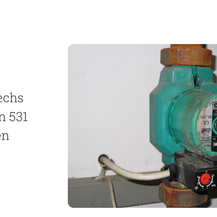
echs
n 531
en