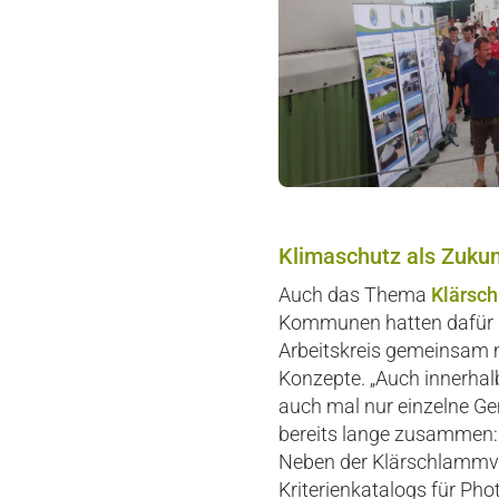
Klimaschutz als Zuku
Auch das Thema
Klärsc
Kommunen hatten dafür se
Arbeitskreis gemeinsam m
Konzepte. „Auch innerhal
auch mal nur einzelne Gem
bereits lange zusammen: 
Neben der Klärschlammver
Kriterienkatalogs für Pho