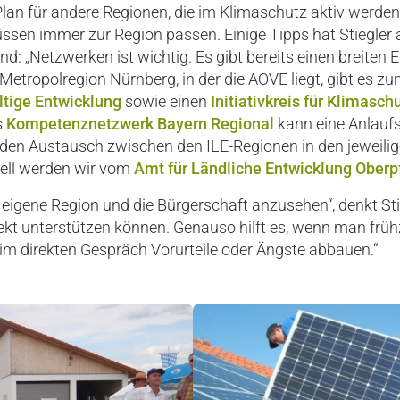
Plan für andere Regionen, die im Klimaschutz aktiv werde
sen immer zur Region passen. Einige Tipps hat Stiegler abe
d: „Netzwerken ist wichtig. Es gibt bereits einen breiten
Metropolregion Nürnberg, in der die AOVE liegt, gibt es z
tige Entwicklung
sowie einen
Initiativkreis für Klimasc
s
Kompetenznetzwerk Bayern Regional
kann eine Anlaufs
 den Austausch zwischen den ILE-Regionen in den jeweilig
erell werden wir vom
Amt für Ländliche Entwicklung Oberp
e eigene Region und die Bürgerschaft anzusehen“, denkt Stie
ojekt unterstützen können. Genauso hilft es, wenn man früh
 im direkten Gespräch Vorurteile oder Ängste abbauen.“