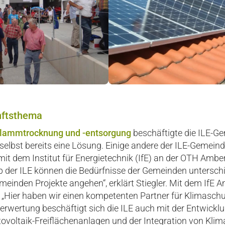
nftsthema
hlammtrocknung und ‑entsorgung
beschäftigte die ILE-Ge
lbst bereits eine Lösung. Einige andere der ILE-Gemeind
it dem Institut für Energietechnik (IfE) an der OTH Am
b der ILE können die Bedürfnisse der Gemeinden untersch
einden Projekte angehen“, erklärt Stiegler. Mit dem IfE A
„Hier haben wir einen kompetenten Partner für Klimaschut
wertung beschäftigt sich die ILE auch mit der Entwicklu
tovoltaik-Freiflächenanlagen und der Integration von Klim