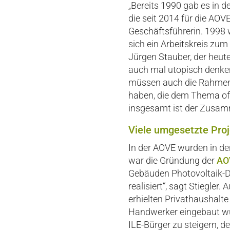
„Bereits 1990 gab es in d
die seit 2014 für die AOV
Geschäftsführerin. 1998 
sich ein Arbeitskreis zu
Jürgen Stauber, der heut
auch mal utopisch denken 
müssen auch die Rahmenb
haben, die dem Thema offe
insgesamt ist der Zusam
Viele umgesetzte Pro
In der AOVE wurden in de
war die Gründung der
AO
Gebäuden Photovoltaik-D
realisiert“, sagt Stiegler
erhielten Privathaushalt
Handwerker eingebaut wur
ILE-Bürger zu steigern, 