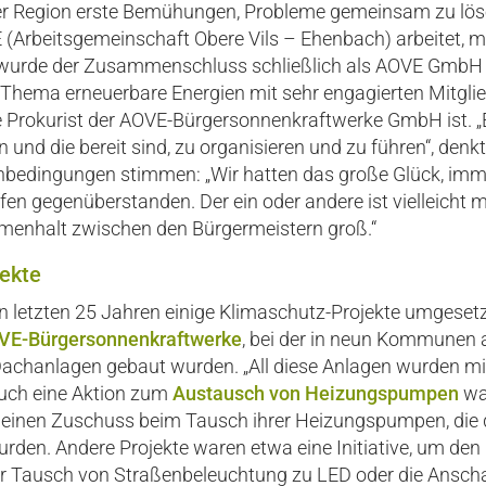
er Region erste Bemühungen, Probleme gemeinsam zu lösen“
E (Arbeitsgemeinschaft Obere Vils – Ehenbach) arbeitet, mi
wurde der Zusammenschluss schließlich als AOVE GmbH or
m Thema erneuerbare Energien mit sehr engagierten Mitgli
e Prokurist der AOVE-Bürgersonnenkraftwerke GmbH ist. „
und die bereit sind, zu organisieren und zu führen“, denkt
edingungen stimmen: „Wir hatten das große Glück, imm
n gegenüberstanden. Der ein oder andere ist vielleicht m
menhalt zwischen den Bürgermeistern groß.“
jekte
n letzten 25 Jahren einige Klimaschutz-Projekte umgesetz
VE-Bürgersonnenkraftwerke
, bei der in neun Kommunen a
achanlagen gebaut wurden. „All diese Anlagen wurden mit
. Auch eine Aktion zum
Austausch von Heizungspumpen
war
e einen Zuschuss beim Tausch ihrer Heizungspumpen, die d
den. Andere Projekte waren etwa eine Initiative, um den
der Tausch von Straßenbeleuchtung zu LED oder die Ansch