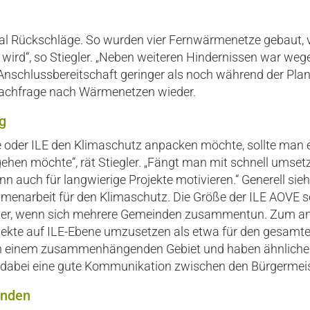
al Rückschläge. So wurden vier Fernwärmenetze gebaut, 
 wird“, so Stiegler. „Neben weiteren Hindernissen war we
 Anschlussbereitschaft geringer als noch während der P
 Nachfrage nach Wärmenetzen wieder.
g
oder ILE den Klimaschutz anpacken möchte, sollte man e
hen möchte“, rät Stiegler. „Fängt man mit schnell umsetz
n auch für langwierige Projekte motivieren.“ Generell sieht
arbeit für den Klimaschutz. Die Größe der ILE AOVE sei
chter, wenn sich mehrere Gemeinden zusammentun. Zum and
jekte auf ILE-Ebene umzusetzen als etwa für den gesamt
n einem zusammenhängenden Gebiet und haben ähnliche 
ei dabei eine gute Kommunikation zwischen den Bürgermeis
inden