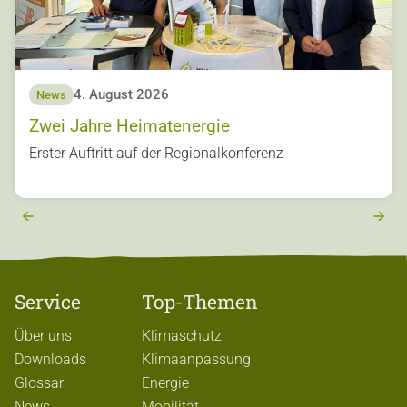
4. August 2026
News
s
Zwei Jahre Heimatenergie
u
o
Erster Auftritt auf der Regionalkonferenz
vi
e
r
e
x
t
Service
Top-Themen
Über uns
Klimaschutz
Downloads
Klimaanpassung
Glossar
Energie
News
Mobilität