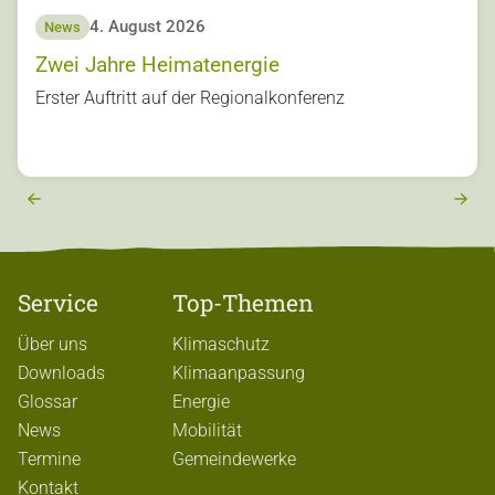
4. August 2026
News
Zwei Jahre Heimatenergie
s
Erster Auftritt auf der Regionalkonferenz
u
o
vi
e
r
e
x
t
Service
Top-Themen
Über uns
Klimaschutz
Downloads
Klimaanpassung
Glossar
Energie
News
Mobilität
Termine
Gemeindewerke
Kontakt