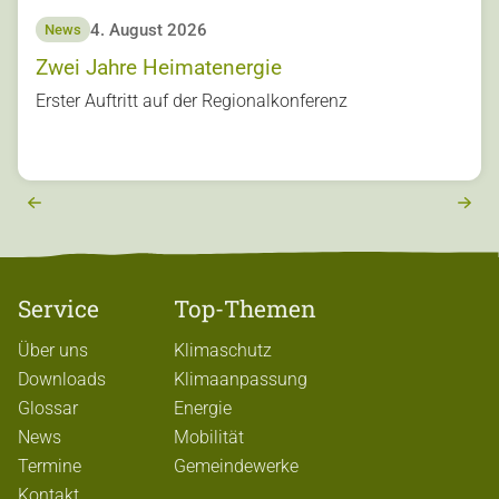
4. August 2026
News
Zwei Jahre Heimatenergie
s
Erster Auftritt auf der Regionalkonferenz
u
o
vi
e
r
e
x
t
Service
Top-Themen
Über uns
Klimaschutz
Downloads
Klimaanpassung
Glossar
Energie
News
Mobilität
Termine
Gemeindewerke
Kontakt