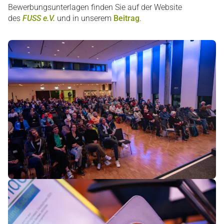
Bewerbungsunterlagen finden Sie auf der Website
des
FUSS e.V.
und in unserem
Beitrag
.