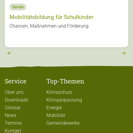
Termin
Mobilitätsbildung für Schulkinder
s
Chancen, Maßnahmen und Förderung
u
o
vi
e
r
e
x
t
Service
Top-Themen
Über uns
Klimaschutz
Downloads
Klimaanpassung
Glossar
Energie
News
Mobilität
Termine
Gemeindewerke
Kontakt