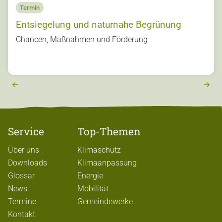
Termin
Entsiegelung und naturnahe Begrünung
s
Chancen, Maßnahmen und Förderung
u
o
vi
e
r
e
x
t
Service
Top-Themen
Über uns
Klimaschutz
Downloads
Klimaanpassung
Glossar
Energie
News
Mobilität
Termine
Gemeindewerke
Kontakt