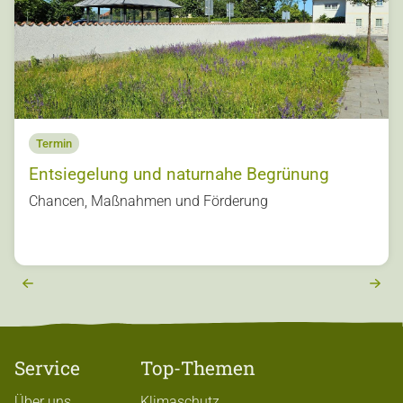
Termin
Entsiegelung und naturnahe Begrünung
s
Chancen, Maßnahmen und Förderung
u
o
vi
e
r
e
x
t
Service
Top-Themen
Über uns
Klimaschutz