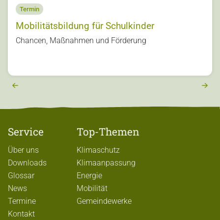
Termin
Mobilitätsbildung für Schulkinder
s
Chancen, Maßnahmen und Förderung
u
o
vi
e
r
e
x
t
Service
Top-Themen
Über uns
Klimaschutz
Downloads
Klimaanpassung
Glossar
Energie
News
Mobilität
Termine
Gemeindewerke
Kontakt