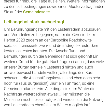
dieses für max. drei Tage ausleihen. Weitere Informationen
zu den Leihbedingungen sowie einen Mustervertrag finden
Sie auf der
Gemeindeseite
.
Leihangebot stark nachgefragt
Um Berührungsängste mit den Lastenrädern abzubauen
und Vorurteilen zu begegnen, nahm die Gemeinde im
Herbst 2023 zudem an der Cargobike Roadshow teil,
sodass Interessierte zwei- und dreirädrige E-Testrädern
kostenlos testen konnten. Die Anschaffung und
Bemühungen durch die Gemeinde hat sich gelohnt! Ein
weiterer Grund für die gute Nachfrage sei auch, „dass viele
unserer Bürger gerne ein Lastenrad hätten und auch
umweltbewusst handeln wollen, allerdings den Kauf
scheuen – die Anschaffungskosten sind eben doch sehr
hoch für (aus Bürgersicht) „nur“ ein Fahrrad.“, so eine
Gemeindemitarbeiterin. Allerdings sinkt im Winter die
Nachfrage wetterbedingt etwas: „Hier müssten die
Menschen noch besser aufgeklärt werden, da die Nutzung
von Lastenrädern ebenfalls im Winter möglich ist.“