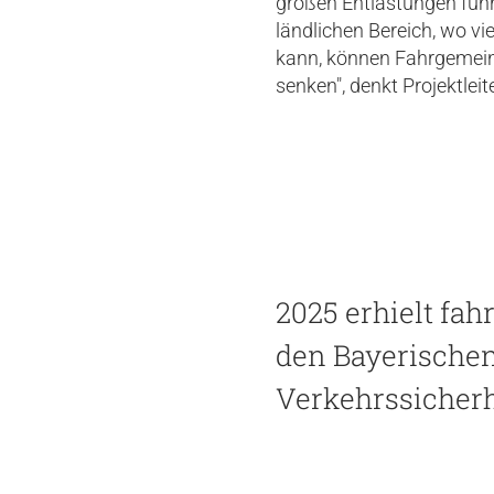
großen Entlastungen führ
ländlichen Bereich, wo vi
kann, können Fahrgemeins
senken", denkt Projektle
2025 erhielt fa
den Bayerische
Verkehrssicherh