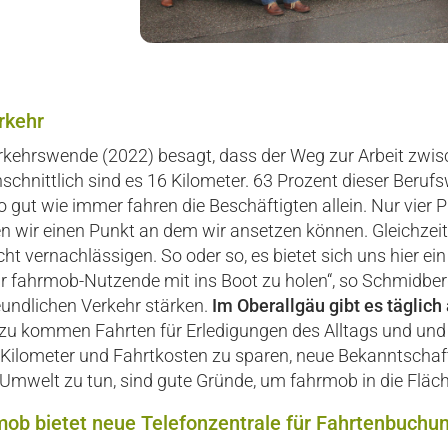
rkehr
rkehrswende (2022) besagt, dass der Weg zur Arbeit zwi
hschnittlich sind es 16 Kilometer. 63 Prozent dieser Ber
 gut wie immer fahren die Beschäftigten allein. Nur vier P
ben wir einen Punkt an dem wir ansetzen können. Gleichzei
ht vernachlässigen. So oder so, es bietet sich uns hier ei
r fahrmob-Nutzende mit ins Boot zu holen“, so Schmidberg
undlichen Verkehr stärken.
Im Oberallgäu gibt es täglich 
u kommen Fahrten für Erledigungen des Alltags und und u
Kilometer und Fahrtkosten zu sparen, neue Bekanntschaf
e Umwelt zu tun, sind gute Gründe, um fahrmob in die Fläch
mob bietet neue Telefonzentrale für Fahrtenbuchu