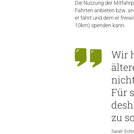
Die Nutzung der Mitfahrpl
Fahrten anbieten bzw. ann
er fährt und dem er frei
10km) spenden kann.
Wir 
älte
nich
Für s
desh
zu s
Sarah Schm