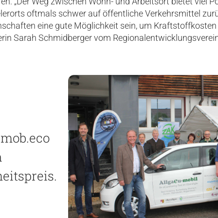
en. „Der Weg zwischen Wohn- und Arbeitsort bietet viel Po
elerorts oftmals schwer auf öffentliche Verkehrsmittel zu
chaften eine gute Möglichkeit sein, um Kraftstoffkoste
iterin Sarah Schmidberger vom Regionalentwicklungsverein
hrmob.eco
n
eitspreis.