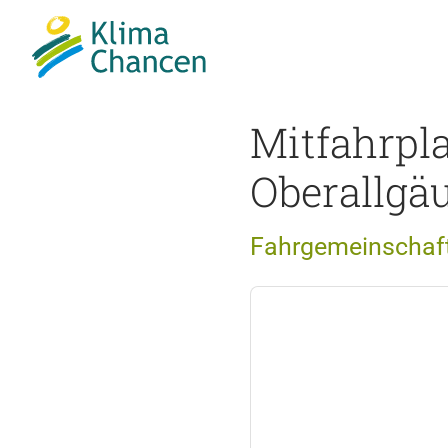
Mitfahrpl
Oberallgä
Fahrgemeinschaft