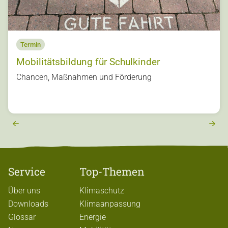
Termin
Mobilitätsbildung für Schulkinder
s
Chancen, Maßnahmen und Förderung
u
o
vi
e
r
e
x
t
Service
Top-Themen
Über uns
Klimaschutz
Downloads
Klimaanpassung
Glossar
Energie