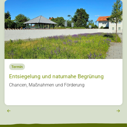
Termin
Entsiegelung und naturnahe Begrünung
s
Chancen, Maßnahmen und Förderung
u
o
vi
e
r
e
x
t