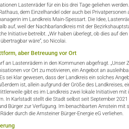
ationen Lastenräder für ein bis drei Tage geliehen werden
 Rathaus, dem Einzelhandel oder auch bei Privatpersonen a
managerin im Landkreis Main-Spessart. Die Idee, Lastenräd
lb auf, weil der Nachbarlandkreis mit der Bezirkshauptst
he Initiative betreibt. „Wir haben überlegt, ob dies auf de
übertragbar wäre“, so Nicolai.
tform, aber Betreuung vor Ort
rf an Lastenrädern in den Kommunen abgefragt. „Unser 
isationen vor Ort zu motivieren, ein Angebot an ausleihb
. Es sei klar gewesen, dass der Landkreis ein solches Angeb
ßerdem ist, allein aufgrund der Größe des Landkreises, ei
ittlerweile gibt es im Landkreis zwei lokale Initiativen mi
. In Karlstadt stellt die Stadt selbst seit September 2021 
und Bürger zur Verfügung. Im benachbarten Arnstein mit 
äder durch die Arnsteiner Bürger-Energie eG verliehen.
derung