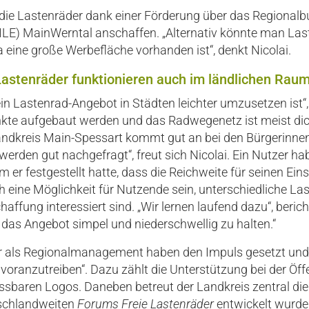
 die Lastenräder dank einer Förderung über das Regionalbu
ILE) MainWerntal anschaffen. „Alternativ könnte man Las
 eine große Werbefläche vorhanden ist“, denkt Nicolai.
Lastenräder funktionieren auch im ländlichen Rau
n Lastenrad-Angebot in Städten leichter umzusetzen ist“, e
te aufgebaut werden und das Radwegenetz ist meist dich
Landkreis Main-Spessart kommt gut an bei den Bürgerinnen
erden gut nachgefragt“, freut sich Nicolai. Ein Nutzer h
er festgestellt hatte, dass die Reichweite für seinen Eins
 eine Möglichkeit für Nutzende sein, unterschiedliche La
chaffung interessiert sind. „Wir lernen laufend dazu“, beri
, das Angebot simpel und niederschwellig zu halten.“
„Wir als Regionalmanagement haben den Impuls gesetzt und
oranzutreiben“. Dazu zählt die Unterstützung bei der Öffe
assbaren Logos. Daneben betreut der Landkreis zentral di
tschlandweiten
Forums Freie Lastenräder
entwickelt wurde.