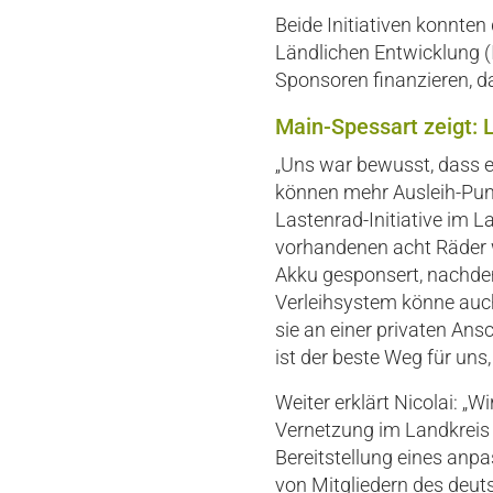
Beide Initiativen konnten
Ländlichen Entwicklung (
Sponsoren finanzieren, da
Main-Spessart zeigt: 
„Uns war bewusst, dass ei
können mehr Ausleih-Punk
Lastenrad-Initiative im 
vorhandenen acht Räder w
Akku gesponsert, nachdem 
Verleihsystem könne auch
sie an einer privaten Ans
ist der beste Weg für uns
Weiter erklärt Nicolai: 
Vernetzung im Landkreis v
Bereitstellung eines anp
von Mitgliedern des deu