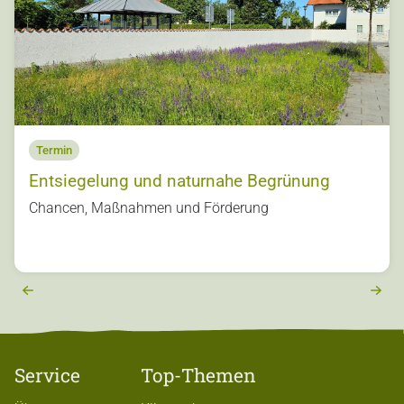
Termin
Entsiegelung und naturnahe Begrünung
s
Chancen, Maßnahmen und Förderung
u
o
vi
e
r
e
x
t
Service
Top-Themen