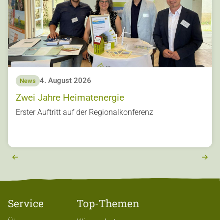
4. August 2026
News
Zwei Jahre Heimatenergie
s
Erster Auftritt auf der Regionalkonferenz
u
o
vi
e
r
e
x
t
Service
Top-Themen